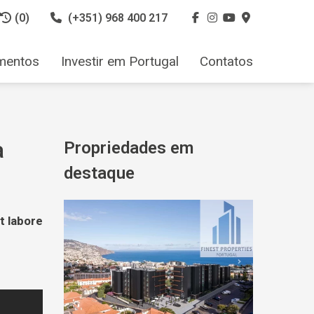
(0)
(+351) 968 400 217
mentos
Investir em Portugal
Contatos
a
Propriedades em
destaque
t labore