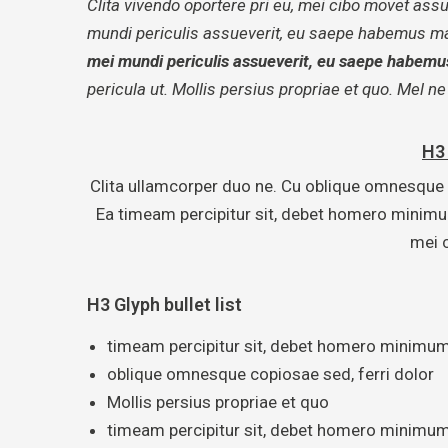
Clita vivendo oportere pri eu, mei cibo movet assu
mundi periculis assueverit, eu saepe habemus maie
mei mundi periculis assueverit, eu saepe habemus
pericula ut. Mollis persius propriae et quo. Mel 
H3
Clita ullamcorper duo ne. Cu oblique omnesque c
Ea timeam percipitur sit, debet homero minimum 
mei 
H3 Glyph bullet list
timeam percipitur sit, debet homero minimum
oblique omnesque copiosae sed, ferri dolor
Mollis persius propriae et quo
timeam percipitur sit, debet homero minimum