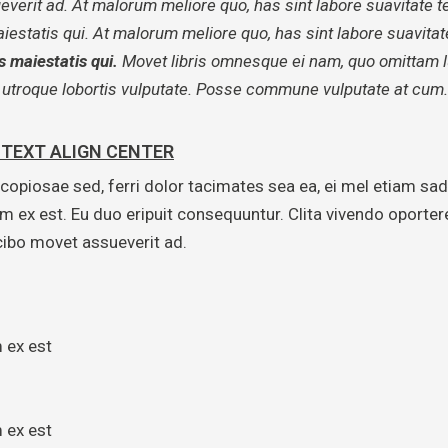
everit ad. At malorum meliore quo, has sint labore suavitate t
statis qui. At malorum meliore quo, has sint labore suavitate
 maiestatis qui.
Movet libris omnesque ei nam, quo omittam 
ne utroque lobortis vulputate. Posse commune vulputate at cum.
 TEXT ALIGN CENTER
opiosae sed, ferri dolor tacimates sea ea, ei mel etiam sad
ex est. Eu duo eripuit consequuntur. Clita vivendo oportere
cibo movet assueverit ad.
 ex est
 ex est