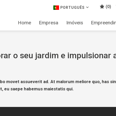
(
0
)
PORTUGUÊS
Home
Empresa
Imóveis
Empreendi
rar o seu jardim e impulsionar 
cibo movet assueverit ad. At malorum meliore quo, has sin
it, eu saepe habemus maiestatis qui.