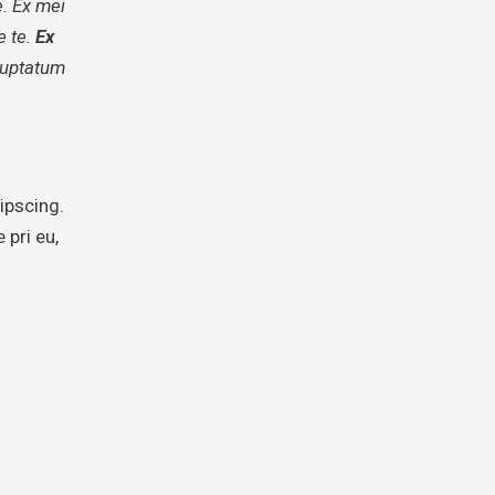
e. Ex mei
 te.
Ex
luptatum
ipscing.
 pri eu,